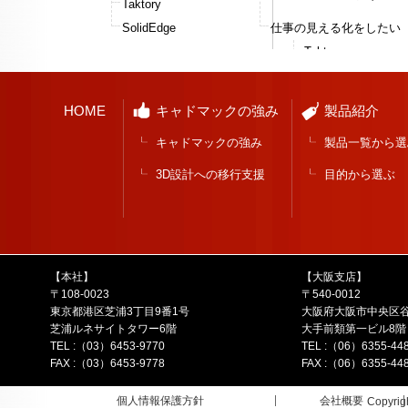
Taktory
SolidEdge
仕事の見える化をしたい
Taktory
HOME
キャドマックの強み
製品紹介
キャドマックの強み
製品一覧から選
3D設計への移行支援
目的から選ぶ
【本社】
【大阪支店】
〒108-0023
〒540-0012
東京都港区芝浦3丁目9番1号
大阪府大阪市中央区谷
芝浦ルネサイトタワー6階
大手前類第一ビル8階
TEL :（03）6453-9770
TEL :（06）6355-44
FAX :（03）6453-9778
FAX :（06）6355-44
個人情報保護方針
会社概要
Copyrig