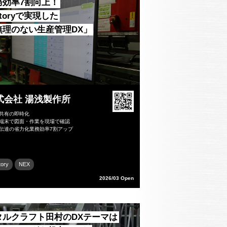
務効率7割向上！
ktoryで実現した
無理のない生産管理DX」
式会社 湯浅製作所
報共有の即時化
帯端末で図面・作業を現場で確認
報伝達の省力化業務効率7割アップ
tory
NEX
2026/03 Open
タルクラフト田村のDXテーマは