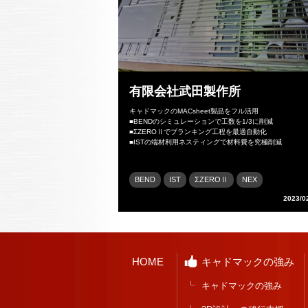
有限会社武田製作所
キャドマックのMACsheet製品をフル活用
■BENDのシミュレーションで工数を1/3に削減
■ΣZEROⅡでブランキング工程を最適自動化
■ISTの端材利用ネスティングで材料費を究極削減
BEND
IST
ΣZEROⅡ
NEX
2023/0
HOME
キャドマックの強み
キャドマックの強み