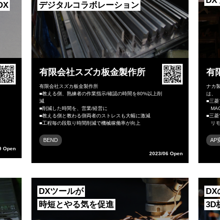
D
DX
デジタルコラボレーション
有限会社スズカ板金製作所
有
有限会社スズカ板金製作所
ナカ
■教える側、熟練者の作業指示/確認の時間を80%以上削
は、
減
■三
■削減した時間を、営業/経営に
MACs
■教える側と教わる側両者のストレスも大幅に激減
■三
■工程毎の段取り時間削減で機械稼働率が向上
リモ
BEND
AP
9 Open
2023/06 Open
DXツールが
D
時短とやる気を促進
3