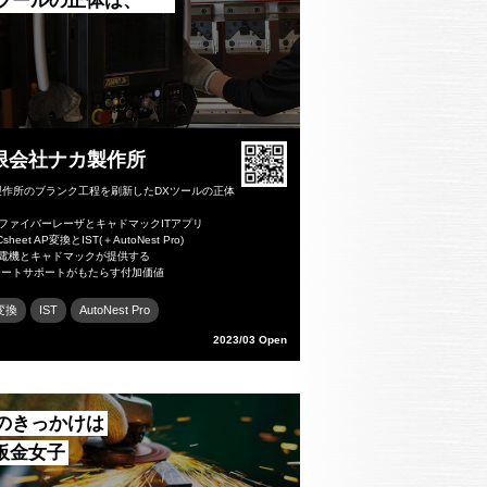
Xツールの正体は、
限会社ナカ製作所
製作所のブランク工程を刷新したDXツールの正体
菱ファイバーレーザとキャドマックITアプリ
heet AP変換とIST(＋AutoNest Pro)
菱電機とキャドマックが提供する
ートサポートがもたらす付加価値
変換
IST
AutoNest Pro
2023/03 Open
Xのきっかけは
D板金女子