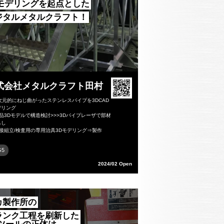
Dモデリングを起点とした
ジタルメタルクラフト！
式会社メタルクラフト田村
次元的にねじ曲がったステンレスパイプを3DCAD
デリング
品3Dモデルで構造検討>>>3Dパイプレーザで部材
出し
接組立/検査用の専用治具3Dモデリング⇒製作
G5
2024/02 Open
カ製作所の
ランク工程を刷新した