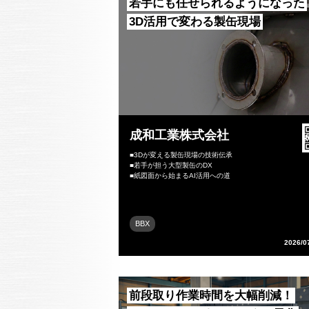
若手にも任せられるようになった
3D活用で変わる製缶現場
成和工業株式会社
■3Dが変える製缶現場の技術伝承
■若手が担う大型製缶のDX
■紙図面から始まるAI活用への道
BBX
2026/0
前段取り作業時間を大幅削減！