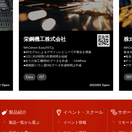
栄鋼機工株式会社
株
MACsheet Easy/ISTは
MACs
■3Dモデルによるデザインレビューで不整合を撲滅
板金
■1日に約2時間の作業時間を短縮
■板
■全ての加工機用NCデータを作成・・CAMFree
■デ
■展開図/バラシ図/NCデータ作成時間は半減
■デ
Easy
IST
SE
2 Open
2023/02 Open
製品紹介
イベント・スクール
サポー
製品一覧から選ぶ
イベント情報
リモー