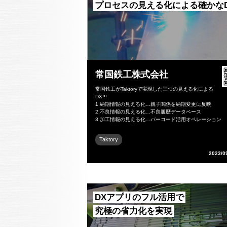
プロセスの見える化による確かな
常国鉄工株式会社
常国鉄工がTaktoryで実現した三つの見える化による
DX!!!
1.納期情報の見える化…親子関係を納期変更に反映
2.不良情報の見える化…不良履歴データベース
3.加工情報の見える化…バーコード活用オペレーション
Taktory
2023/0
DXアプリのフル活用で
究極の省力化を実現