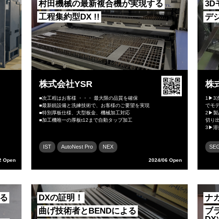
村田機械の最新複合機が実現する
3
工程集約型DX !!
デ
株式会社YSR
株
■次工程はお客様 ・・・ 最大限の品質を確保
1▶3
■最新鋭設備と洗練技術で、お客様のご要望を実現
でモ
■特別厚板仕様、大型板金、機械加工対応
2▶製
■加工機唯一の厚板t12まで自動タップ加工
切り
3▶溶
IST
AutoNest Pro
NEX
SE
2 Open
2024/06 Open
る
DXの証明！
ナ
曲げ技術者とBENDによる
ブ