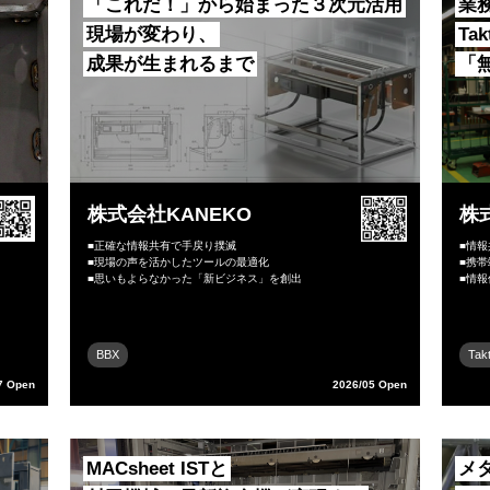
「これだ！」から始まった３次元活用
業
現場が変わり、
Ta
成果が生まれるまで
「
株式会社KANEKO
株
■正確な情報共有で手戻り撲滅
■情
■現場の声を活かしたツールの最適化
■携
■思いもよらなかった「新ビジネス」を創出
■情
BBX
Tak
7 Open
2026/05 Open
MACsheet ISTと
メ