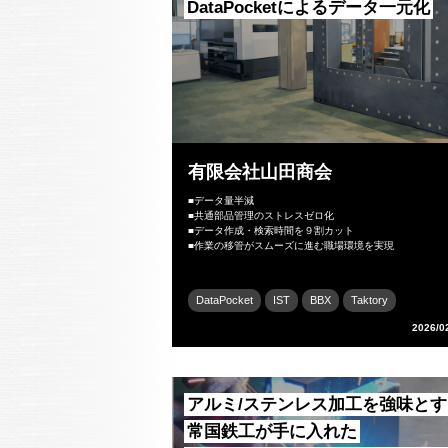
DataPocketによるデータ一元化
有限会社山田商会
■データ量半減
■共通部品管理のストレスゼロ化
■データ作成・検索時間を９割カット
■作業の移管がスムーズに進む職場環境を実現
DataPocket
IST
BBX
Taktory
2026/0
アルミ/ステンレス加工を強味とす
常国鉄工が手に入れた