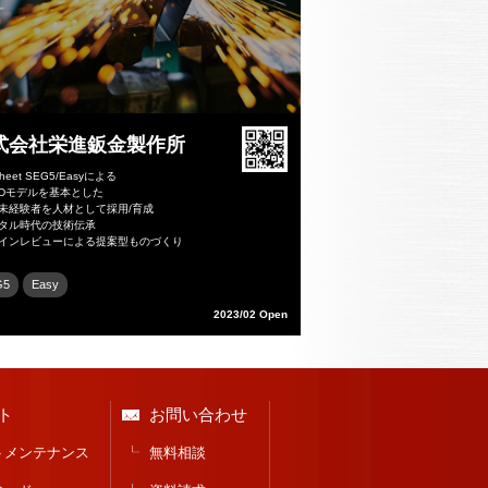
式会社栄進鈑金製作所
heet SEG5/Easyによる
3Dモデルを基本とした
金未経験者を人材として採用/育成
ジタル時代の技術伝承
ザインレビューによる提案型ものづくり
G5
Easy
2023/02 Open
ト
お問い合わせ
トメンテナンス
無料相談