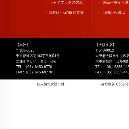
キャドマックの強み
製品一覧から選
3D設計への移行支援
目的から選ぶ
【本社】
【大阪支店】
〒108-0023
〒540-0012
東京都港区芝浦3丁目9番1号
大阪府大阪市中央区谷
芝浦ルネサイトタワー6階
大手前類第一ビル8階
TEL :（03）6453-9770
TEL :（06）6355-44
FAX :（03）6453-9778
FAX :（06）6355-44
個人情報保護方針
会社概要
Copyrig