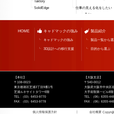
Taktory
SolidEdge
仕事の見える化をしたい
Taktory
HOME
キャドマックの強み
製品紹介
キャドマックの強み
製品一覧から選
3D設計への移行支援
目的から選ぶ
【本社】
【大阪支店】
〒108-0023
〒540-0012
東京都港区芝浦3丁目9番1号
大阪府大阪市中央区谷
芝浦ルネサイトタワー6階
大手前類第一ビル8階
TEL :（03）6453-9770
TEL :（06）6355-44
FAX :（03）6453-9778
FAX :（06）6355-44
個人情報保護方針
会社概要
Copyrig