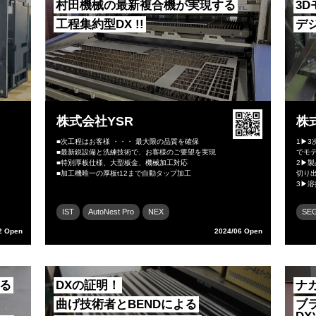
村田機械の最新複合機が実現する
3
工程集約型DX !!
デ
株式会社YSR
株
■次工程はお客様 ・・・ 最大限の品質を確保
1▶3
■最新鋭設備と洗練技術で、お客様のご要望を実現
でモ
■特別厚板仕様、大型板金、機械加工対応
2▶製
■加工機唯一の厚板t12まで自動タップ加工
切り
3▶溶
IST
AutoNest Pro
NEX
SE
2 Open
2024/06 Open
る
DXの証明！
ナ
曲げ技術者とBENDによる
ブ