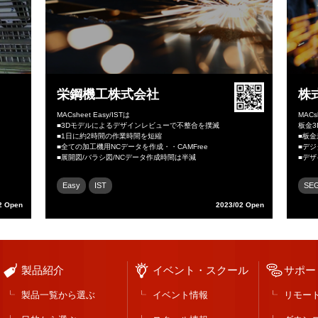
栄鋼機工株式会社
株
MACsheet Easy/ISTは
MACs
■3Dモデルによるデザインレビューで不整合を撲滅
板金
■1日に約2時間の作業時間を短縮
■板
■全ての加工機用NCデータを作成・・CAMFree
■デ
■展開図/バラシ図/NCデータ作成時間は半減
■デ
Easy
IST
SE
2 Open
2023/02 Open
製品紹介
イベント・スクール
サポー
製品一覧から選ぶ
イベント情報
リモー