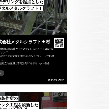
Dモデリングを起点とした
ジタルメタルクラフト！
式会社メタルクラフト田村
次元的にねじ曲がったステンレスパイプを3DCAD
デリング
品3Dモデルで構造検討>>>3Dパイプレーザで部材
出し
接組立/検査用の専用治具3Dモデリング⇒製作
G5
2024/02 Open
カ製作所の
ランク工程を刷新した