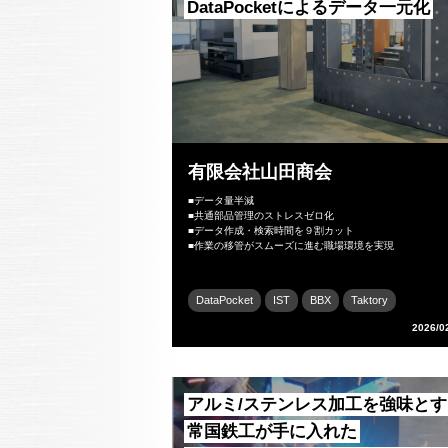
DataPocketによるデータ一元化
有限会社山田商会
■データ量半減
■共通部品管理のストレスゼロ化
■データ作成・検索時間を９割カット
■作業の移管がスムーズに進む職場環境を実現
DataPocket
IST
BBX
Taktory
2026/0
アルミ/ステンレス加工を強味とす
常国鉄工が手に入れた