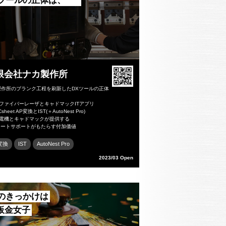
Xツールの正体は、
限会社ナカ製作所
製作所のブランク工程を刷新したDXツールの正体
菱ファイバーレーザとキャドマックITアプリ
heet AP変換とIST(＋AutoNest Pro)
菱電機とキャドマックが提供する
ートサポートがもたらす付加価値
変換
IST
AutoNest Pro
2023/03 Open
Xのきっかけは
D板金女子