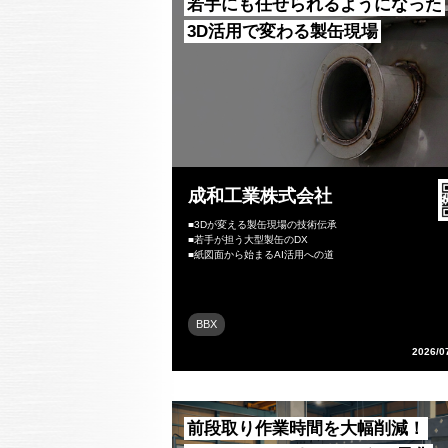
若手にも任せられるようになった
3D活用で変わる製缶現場
成和工業株式会社
■3Dが変える製缶現場の技術伝承
■若手が担う大型製缶のDX
■紙図面から始まるAI活用への道
BBX
2026/0
前段取り作業時間を大幅削減！