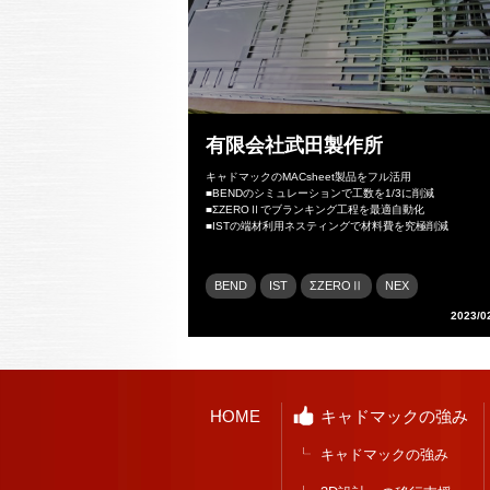
有限会社武田製作所
キャドマックのMACsheet製品をフル活用
■BENDのシミュレーションで工数を1/3に削減
■ΣZEROⅡでブランキング工程を最適自動化
■ISTの端材利用ネスティングで材料費を究極削減
BEND
IST
ΣZEROⅡ
NEX
2023/0
HOME
キャドマックの強み
キャドマックの強み