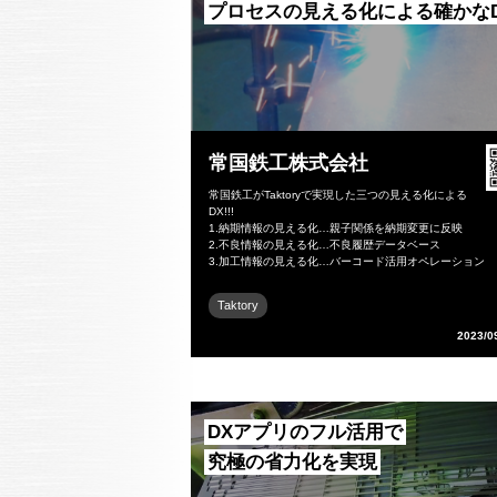
プロセスの見える化による確かな
常国鉄工株式会社
常国鉄工がTaktoryで実現した三つの見える化による
DX!!!
1.納期情報の見える化…親子関係を納期変更に反映
2.不良情報の見える化…不良履歴データベース
3.加工情報の見える化…バーコード活用オペレーション
Taktory
2023/0
DXアプリのフル活用で
究極の省力化を実現