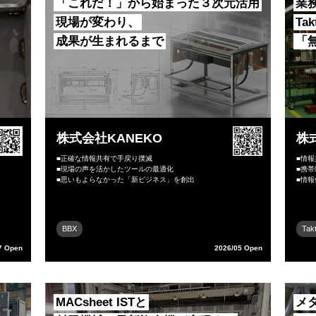
「これだ！」から始まった３次元活用
業
現場が変わり、
Ta
成果が生まれるまで
「
株式会社KANEKO
株
■正確な情報共有で手戻り撲滅
■情
■現場の声を活かしたツールの最適化
■携
■思いもよらなかった「新ビジネス」を創出
■情
BBX
Tak
7 Open
2026/05 Open
MACsheet ISTと
メ