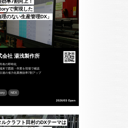
務効率7割向上！
ktoryで実現した
無理のない生産管理DX」
式会社 湯浅製作所
報共有の即時化
帯端末で図面・作業を現場で確認
報伝達の省力化業務効率7割アップ
tory
NEX
2026/03 Open
タルクラフト田村のDXテーマは