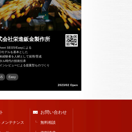
式会社栄進鈑金製作所
heet SEG5/Easyによる
3Dモデルを基本とした
金未経験者を人材として採用/育成
ジタル時代の技術伝承
ザインレビューによる提案型ものづくり
G5
Easy
2023/02 Open
ト
お問い合わせ
トメンテナンス
無料相談