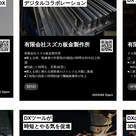
D
DX
デジタルコラボレーション
有限会社スズカ板金製作所
有
有限会社スズカ板金製作所
ナカ
■教える側、熟練者の作業指示/確認の時間を80%以上削
は、
減
■三
■削減した時間を、営業/経営に
MACs
■教える側と教わる側両者のストレスも大幅に激減
■三
■工程毎の段取り時間削減で機械稼働率が向上
リモ
BEND
AP
9 Open
2023/06 Open
DXツールが
D
時短とやる気を促進
3